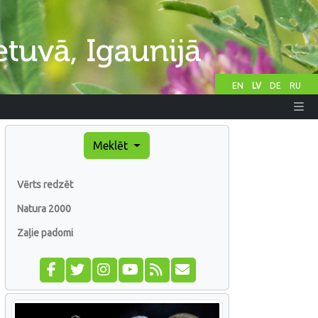
EN
LV
DE
RU
Meklēt
Vērts redzēt
Natura 2000
Zaļie padomi