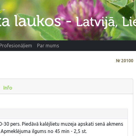
Profesionāļiem
Par mums
Nr
20100
Info
-30 pers. Piedāvā kalējlietu muzeja apskati senā akmens
. Apmeklējuma ilgums no 45 min - 2,5 st.