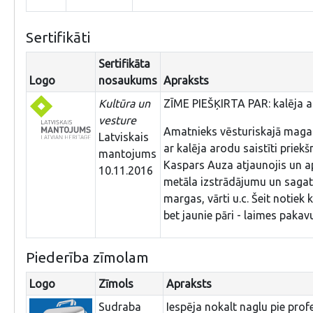
Sertifikāti
Sertifikāta
Logo
nosaukums
Apraksts
Kultūra un
ZĪME PIEŠĶIRTA PAR: kalēja
vesture
Amatnieks vēsturiskajā magaz
Latviskais
ar kalēja arodu saistīti priekš
mantojums
Kaspars Auza atjaunojis un ap
10.11.2016
metāla izstrādājumu un sagatav
margas, vārti u.c. Šeit notiek
bet jaunie pāri - laimes pakav
Piederība zīmolam
Logo
Zīmols
Apraksts
Sudraba
Iespēja nokalt naglu pie pro