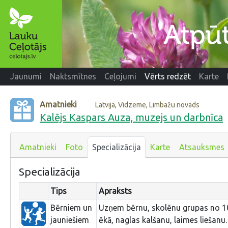
Jaunumi
Naktsmītnes
Ceļojumi
Vērts redzēt
Karte
Amatnieki
Latvija, Vidzeme, Limbažu novads
Kalējs Kaspars Auza, muzejs un darbnīca
Amatnieki
Foto
Specializācija
Karte
Atsauksmes
Specializācija
Tips
Apraksts
Bērniem un
Uzņem bērnu, skolēnu grupas no 10
jauniešiem
ēkā, naglas kalšanu, laimes liešanu