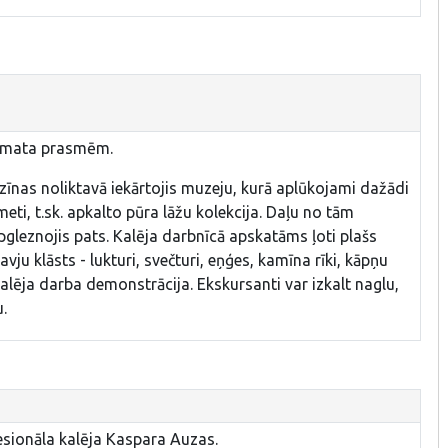
 amata prasmēm.
īnas noliktavā iekārtojis muzeju, kurā aplūkojami dažādi
meti, t.sk. apkalto pūra lāžu kolekcija. Daļu no tām
gleznojis pats. Kalēja darbnīcā apskatāms ļoti plašs
ju klāsts - lukturi, svečturi, eņģes, kamīna rīki, kāpņu
 kalēja darba demonstrācija. Ekskursanti var izkalt naglu,
u.
fesionāla kalēja Kaspara Auzas.