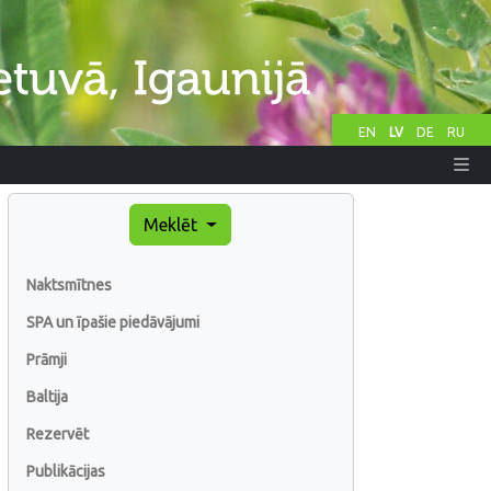
EN
LV
DE
RU
Meklēt
Naktsmītnes
SPA un īpašie piedāvājumi
Prāmji
Baltija
Rezervēt
Publikācijas