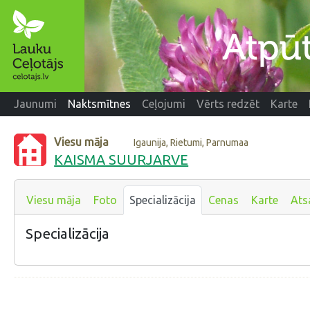
Jaunumi
Naktsmītnes
Ceļojumi
Vērts redzēt
Karte
Viesu māja
Igaunija, Rietumi, Parnumaa
KAISMA SUURJARVE
Viesu māja
Foto
Specializācija
Cenas
Karte
Ats
Specializācija