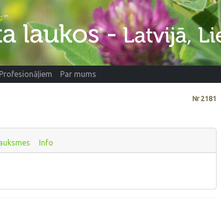
Profesionāļiem
Par mums
Nr
2181
auksmes
Info