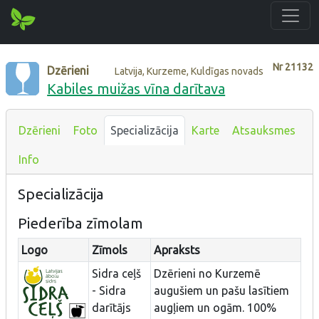
Nr
21132
Dzērieni
Latvija, Kurzeme, Kuldīgas novads
Kabiles muižas vīna darītava
Dzērieni
Foto
Specializācija
Karte
Atsauksmes
Info
Specializācija
Piederība zīmolam
Logo
Zīmols
Apraksts
Sidra ceļš
Dzērieni no Kurzemē
- Sidra
augušiem un pašu lasītiem
darītājs
augļiem un ogām. 100%