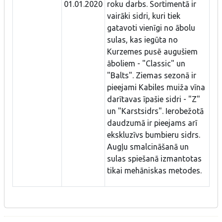
01.01.2020
roku darbs. Sortimentā ir
vairāki sidri, kuri tiek
gatavoti vienīgi no ābolu
sulas, kas iegūta no
Kurzemes pusē augušiem
āboliem - "Classic" un
"Balts". Ziemas sezonā ir
pieejami Kabiles muiža vīna
darītavas īpašie sidri - "Z"
un "Karstsidrs". Ierobežotā
daudzumā ir pieejams arī
ekskluzīvs bumbieru sidrs.
Augļu smalcināšanā un
sulas spiešanā izmantotas
tikai mehāniskas metodes.