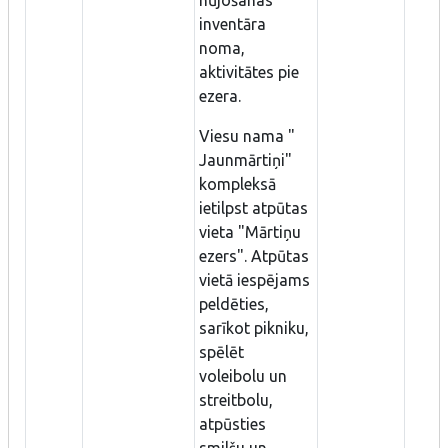
inventāra
noma,
aktivitātes pie
ezera.
Viesu nama "
Jaunmārtiņi"
kompleksā
ietilpst atpūtas
vieta "Mārtiņu
ezers". Atpūtas
vietā iespējams
peldēties,
sarīkot pikniku,
spēlēt
voleibolu un
streitbolu,
atpūsties
smilšu un