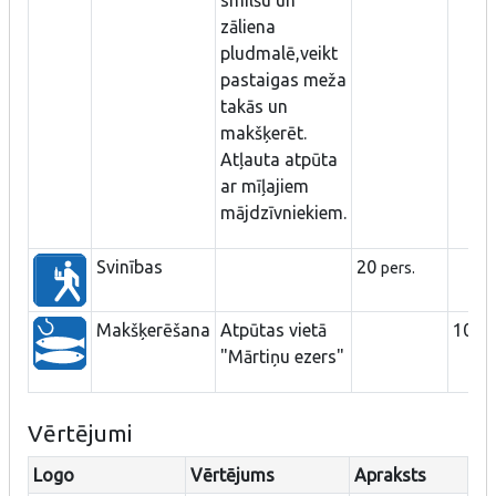
zāliena
pludmalē,veikt
pastaigas meža
takās un
makšķerēt.
Atļauta atpūta
ar mīļajiem
mājdzīvniekiem.
Svinības
20
pers.
Makšķerēšana
Atpūtas vietā
100
"Mārtiņu ezers"
Vērtējumi
Logo
Vērtējums
Apraksts