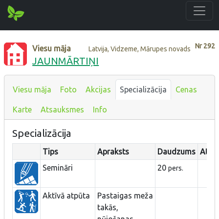
Nr
292
Viesu māja
Latvija, Vidzeme, Mārupes novads
JAUNMĀRTIŅI
Viesu māja
Foto
Akcijas
Specializācija
Cenas
Karte
Atsauksmes
Info
Specializācija
Tips
Apraksts
Daudzums
Attā
Semināri
20
pers.
Aktīvā atpūta
Pastaigas meža
takās,
nūjošanas