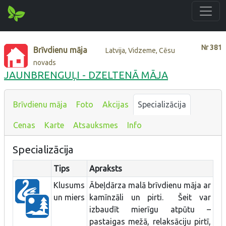
Nr
381
Brīvdienu māja
Latvija, Vidzeme, Cēsu
novads
JAUNBRENGUĻI - DZELTENĀ MĀJA
Brīvdienu māja
Foto
Akcijas
Specializācija
Cenas
Karte
Atsauksmes
Info
Specializācija
Tips
Apraksts
Klusums
Ābeļdārza malā brīvdienu māja ar
un miers
kamīnzāli un pirti. Šeit var
izbaudīt mierīgu atpūtu –
pastaigas mežā, relaksāciju pirtī,