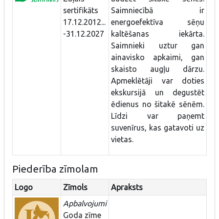
sertifikāts
Saimniecībā ir
17.12.2012...
energoefektīva sēņu
-31.12.2027
kaltēšanas iekārta.
Saimnieki uztur gan
ainavisko apkaimi, gan
skaisto augļu dārzu.
Apmeklētāji var doties
ekskursijā un degustēt
ēdienus no šitakē sēnēm.
Līdzi var paņemt
suvenīrus, kas gatavoti uz
vietas.
Piederība zīmolam
Logo
Zīmols
Apraksts
Apbalvojumi
Goda zīme