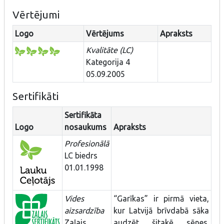
Vērtējumi
Logo
Vērtējums
Apraksts
Kvalitāte (LC)
Kategorija 4
05.09.2005
Sertifikāti
Sertifikāta
Logo
nosaukums
Apraksts
Profesionālā
LC biedrs
01.01.1998
Vides
“Garīkas” ir pirmā vieta,
aizsardzība
kur Latvijā brīvdabā sāka
Zaļais
audzēt šitakē sēnes.