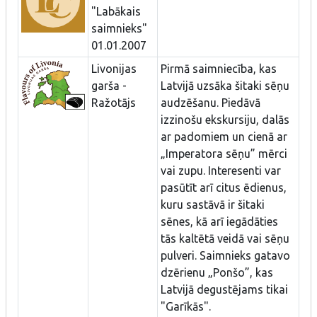
"Labākais
saimnieks"
01.01.2007
Livonijas
Pirmā saimniecība, kas
garša -
Latvijā uzsāka šitaki sēņu
Ražotājs
audzēšanu. Piedāvā
izzinošu ekskursiju, dalās
ar padomiem un cienā ar
„Imperatora sēņu” mērci
vai zupu. Interesenti var
pasūtīt arī citus ēdienus,
kuru sastāvā ir šitaki
sēnes, kā arī iegādāties
tās kaltētā veidā vai sēņu
pulveri. Saimnieks gatavo
dzērienu „Ponšo”, kas
Latvijā degustējams tikai
"Garīkās".