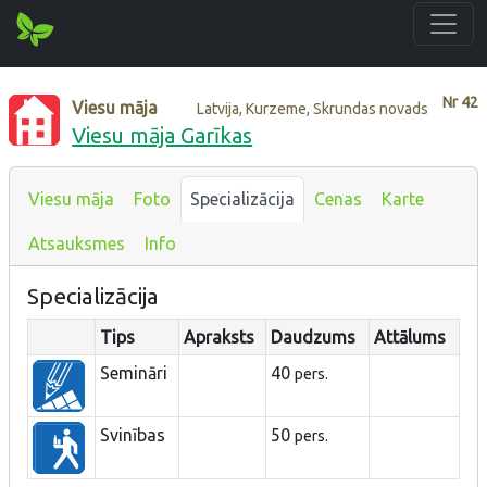
Nr
42
Viesu māja
Latvija, Kurzeme, Skrundas novads
Viesu māja Garīkas
Viesu māja
Foto
Specializācija
Cenas
Karte
Atsauksmes
Info
Specializācija
Tips
Apraksts
Daudzums
Attālums
Semināri
40
pers.
Svinības
50
pers.