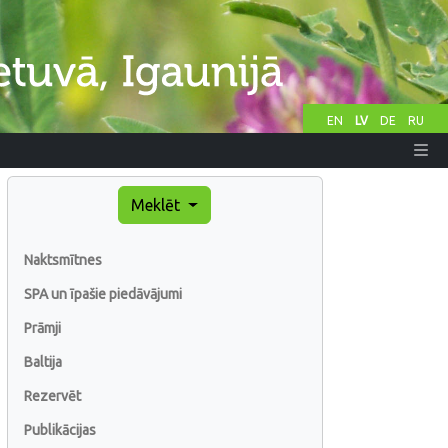
EN
LV
DE
RU
Meklēt
Naktsmītnes
SPA un īpašie piedāvājumi
Prāmji
Baltija
Rezervēt
Publikācijas