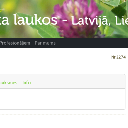
Profesionāļiem
Par mums
Nr
2274
auksmes
Info