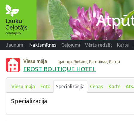
Jaunumi
Naktsmītnes
Ceļojumi
Vērts redzēt
Karte
Viesu māja
Igaunija, Rietumi, Parnumaa, Pärnu
FROST BOUTIQUE HOTEL
Viesu māja
Foto
Specializācija
Cenas
Karte
Ats
Specializācija