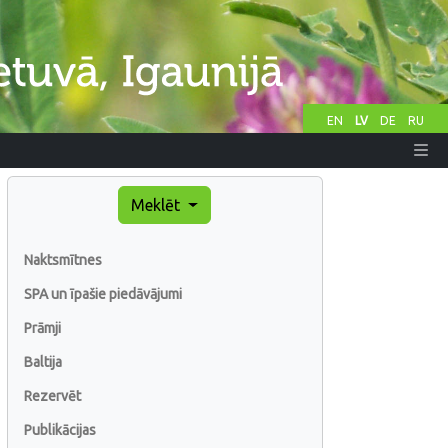
EN
LV
DE
RU
Meklēt
Naktsmītnes
SPA un īpašie piedāvājumi
Prāmji
Baltija
Rezervēt
Publikācijas