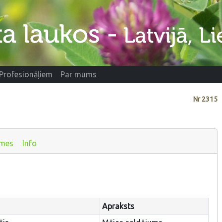
Profesionāļiem
Par mums
Nr
2315
smes
Info
Apraksts