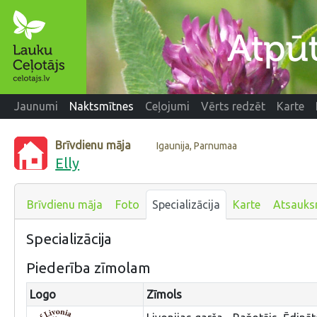
Jaunumi
Naktsmītnes
Ceļojumi
Vērts redzēt
Karte
Brīvdienu māja
Igaunija, Parnumaa
Elly
Brīvdienu māja
Foto
Specializācija
Karte
Atsauk
Specializācija
Piederība zīmolam
Logo
Zīmols