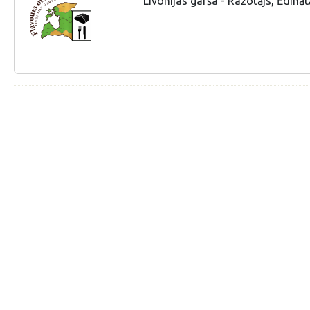
Livonijas garša - Ražotājs, Ēdināt