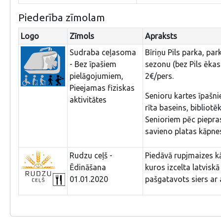
Piederība zīmolam
Logo
Zīmols
Apraksts
Sudraba ceļasoma
Bīriņu Pils parka, pa
- Bez īpašiem
sezonu (bez Pils ēka
pielāgojumiem,
2€/pers.
Pieejamas fiziskas
Senioru kartes īpašn
aktivitātes
rīta baseins, bibliot
Senioriem pēc piepras
savieno platas kāpne
Rudzu ceļš -
Piedāvā rupjmaizes kā
Ēdināšana
kuros izcelta latvisk
01.01.2020
pašgatavots siers ar