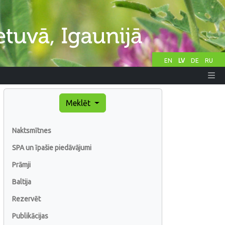
EN
LV
DE
RU
Meklēt
Naktsmītnes
SPA un īpašie piedāvājumi
Prāmji
Baltija
Rezervēt
Publikācijas