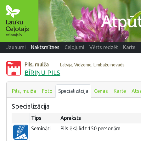
Jaunumi
Naktsmītnes
Ceļojumi
Vērts redzēt
Karte
Pils, muiža
Latvija, Vidzeme, Limbažu novads
BĪRIŅU PILS
Pils, muiža
Foto
Specializācija
Cenas
Karte
Ats
Specializācija
Tips
Apraksts
Semināri
Pils ēkā līdz 150 personām