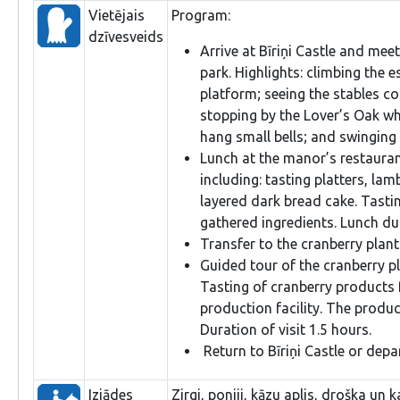
Vietējais
Program:
dzīvesveids
Arrive at Bīriņi Castle and mee
park. Highlights: climbing the 
platform; seeing the stables co
stopping by the Lover’s Oak wh
hang small bells; and swinging 
Lunch at the manor’s restaurant
including: tasting platters, l
layered dark bread cake. Tastin
gathered ingredients. Lunch du
Transfer to the cranberry plant
Guided tour of the cranberry p
Tasting of cranberry products
production facility. The product
Duration of visit 1.5 hours.
Return to Bīriņi Castle or depa
Izjādes
Zirgi, poniji, kāzu aplis, droška un