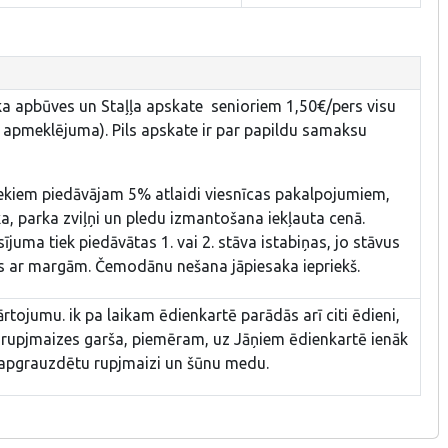
rka apbūves un Staļļa apskate senioriem 1,50€/pers visu
s apmeklējuma). Pils apskate ir par papildu samaksu
iekiem piedāvājam 5% atlaidi viesnīcas pakalpojumiem,
ēka, parka zviļņi un pledu izmantošana iekļauta cenā.
ījuma tiek piedāvātas 1. vai 2. stāva istabiņas, jo stāvus
s ar margām. Čemodānu nešana jāpiesaka iepriekš.
rtojumu. ik pa laikam ēdienkartē parādās arī citi ēdieni,
ā rupjmaizes garša, piemēram, uz Jāņiem ēdienkartē ienāk
 apgrauzdētu rupjmaizi un šūnu medu.