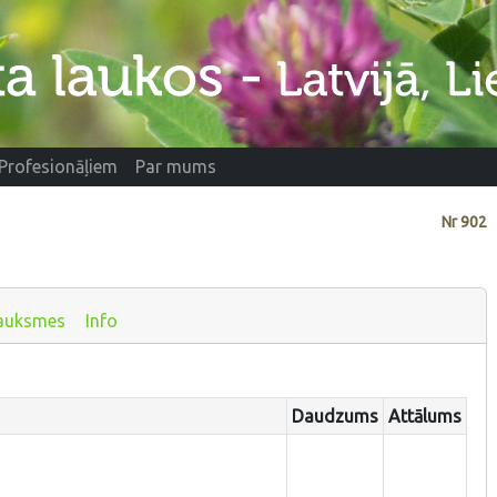
Profesionāļiem
Par mums
Nr
902
auksmes
Info
Daudzums
Attālums