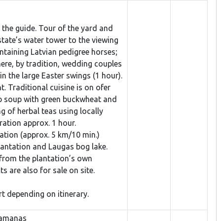
t the guide. Tour of the yard and
estate’s water tower to the viewing
ntaining Latvian pedigree horses;
ere, by tradition, wedding couples
in the large Easter swings (1 hour).
. Traditional cuisine is on ofer
amb soup with green buckwheat and
g of herbal teas using locally
ration approx. 1 hour.
ation (approx. 5 km/10 min.)
lantation and Laugas bog lake.
 from the plantation’s own
s are also for sale on site.
rt depending on itinerary.
 kamanas