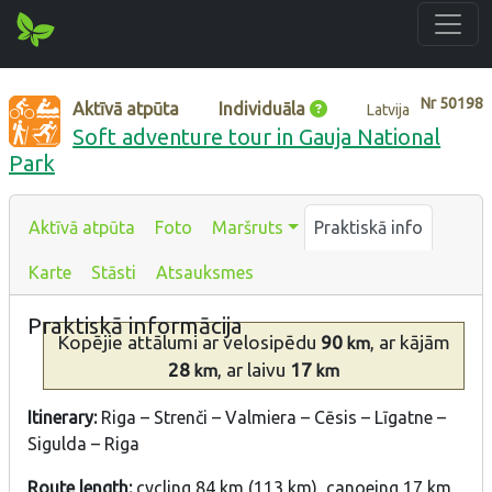
Nr
50198
Aktīvā atpūta
Individuāla
Latvija
Soft adventure tour in Gauja National
Park
Aktīvā atpūta
Foto
Maršruts
Praktiskā info
Karte
Stāsti
Atsauksmes
Praktiskā informācija
Kopējie attālumi
ar velosipēdu
90
, ar kājām
km
28
, ar laivu
17
km
km
Itinerary:
Riga – Strenči – Valmiera – Cēsis – Līgatne –
Sigulda – Riga
Route length:
cycling 84 km (113 km), canoeing 17 km,