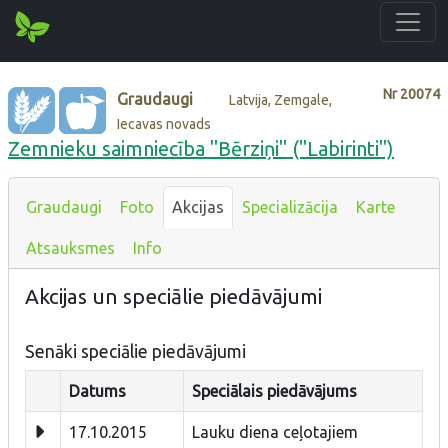
Nr
20074
Graudaugi
Latvija, Zemgale,
Iecavas novads
Zemnieku saimniecība "Bērziņi" ("Labirinti")
Graudaugi
Foto
Akcijas
Specializācija
Karte
Atsauksmes
Info
Akcijas un speciālie piedāvājumi
Senāki speciālie piedāvājumi
Datums
Speciālais piedāvājums
17.10.2015
Lauku diena ceļotajiem