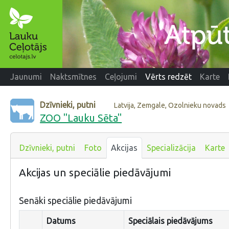
Jaunumi
Naktsmītnes
Ceļojumi
Vērts redzēt
Karte
Dzīvnieki, putni
Latvija, Zemgale, Ozolnieku novads
ZOO "Lauku Sēta"
Dzīvnieki, putni
Foto
Akcijas
Specializācija
Karte
Akcijas un speciālie piedāvājumi
Senāki speciālie piedāvājumi
Datums
Speciālais piedāvājums