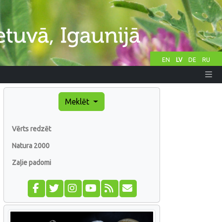
EN
LV
DE
RU
Meklēt
Vērts redzēt
Natura 2000
Zaļie padomi