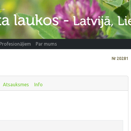
Profesionāļiem
Par mums
Nr
20281
Atsauksmes
Info