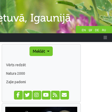
EN
LV
DE
RU
Meklēt
Vērts redzēt
Natura 2000
Zaļie padomi