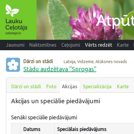
Jaunumi
Naktsmītnes
Ceļojumi
Vērts redzēt
Karte
Dārzi un stādi
Latvija, Vidzeme, Alūksnes novads
Stādu audzētava "Sprogas"
Dārzi un stādi
Foto
Akcijas
Specializācija
Karte
Akcijas un speciālie piedāvājumi
Senāki speciālie piedāvājumi
Datums
Speciālais piedāvājums