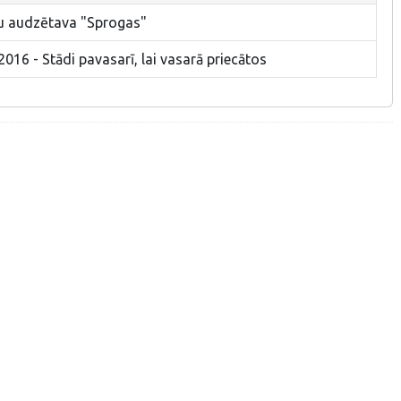
du audzētava "Sprogas"
016 - Stādi pavasarī, lai vasarā priecātos