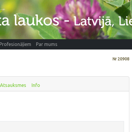
Profesionāļiem
Par mums
Nr
20908
Atsauksmes
Info