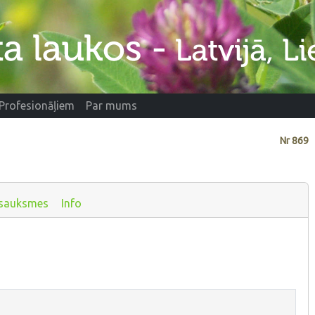
Profesionāļiem
Par mums
Nr
869
sauksmes
Info