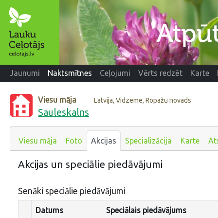
Jaunumi
Naktsmītnes
Ceļojumi
Vērts redzēt
Karte
Viesu māja
Latvija, Vidzeme, Ropažu novads
Sauleskalns
Viesu māja
Foto
Akcijas
Specializācija
Karte
At
Akcijas un speciālie piedāvājumi
Senāki speciālie piedāvājumi
Datums
Speciālais piedāvājums