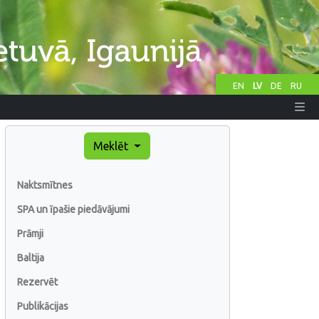
EN
LV
DE
RU
Meklēt
Naktsmītnes
SPA un īpašie piedāvājumi
Prāmji
Baltija
Rezervēt
Publikācijas