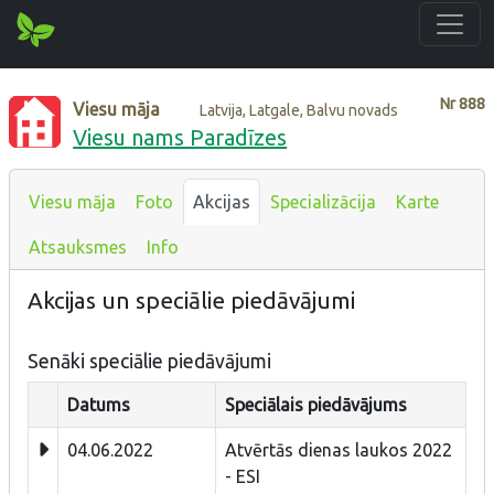
Nr
888
Viesu māja
Latvija, Latgale, Balvu novads
Viesu nams Paradīzes
Viesu māja
Foto
Akcijas
Specializācija
Karte
Atsauksmes
Info
Akcijas un speciālie piedāvājumi
Senāki speciālie piedāvājumi
Datums
Speciālais piedāvājums
04.06.2022
Atvērtās dienas laukos 2022
- ESI