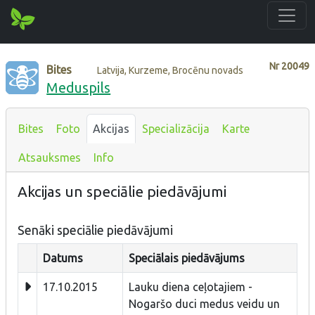
Nr
20049
Bites
Latvija, Kurzeme, Brocēnu novads
Meduspils
Bites
Foto
Akcijas
Specializācija
Karte
Atsauksmes
Info
Akcijas un speciālie piedāvājumi
Senāki speciālie piedāvājumi
Datums
Speciālais piedāvājums
17.10.2015
Lauku diena ceļotajiem -
Nogaršo duci medus veidu un