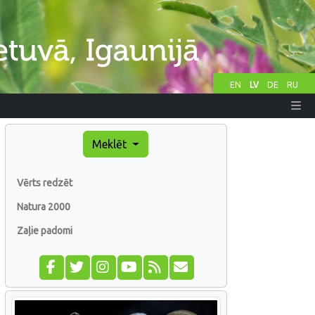
EN
LV
DE
RU
Meklēt
Vērts redzēt
Natura 2000
Zaļie padomi