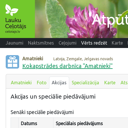
Jaunumi
Naktsmītnes
Ceļojumi
Vērts redzēt
Karte
Amatnieki
Latvija, Zemgale, Jelgavas novads
Kokapstrādes darbnīca "Amatnieki"
Amatnieki
Foto
Akcijas
Specializācija
Karte
At
Akcijas un speciālie piedāvājumi
Senāki speciālie piedāvājumi
Datums
Speciālais piedāvājums