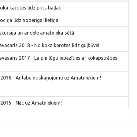
ka karotes līdz pirts baļļai.
ciņa līdz noderīgai lietiņai
skursija un andele amatnieka sētā
avasaris 2018 - No koka karotes līdz guļbūvei.
avasaris 2017 - Laipni lūgti iepazīties ar kokapstrādes
s 2016 - Ar labu noskaņojumu uz Amatniekiem!
s 2015 - Nāc uz Amatniekiem!