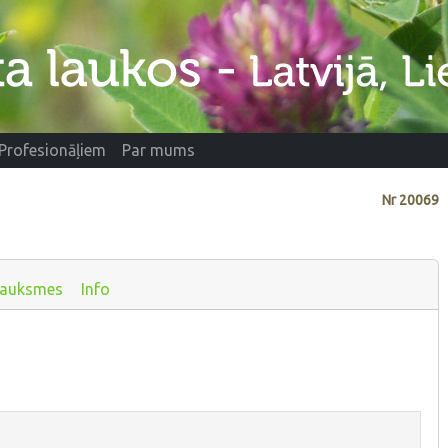
Profesionāļiem
Par mums
Nr
20069
sauksmes
Info