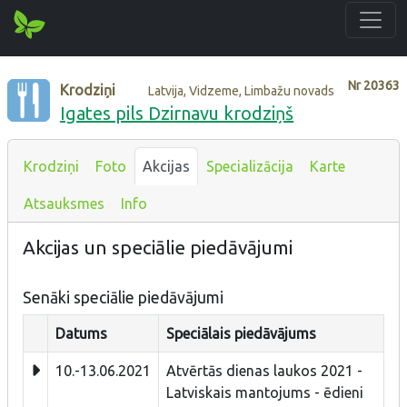
Nr
20363
Krodziņi
Latvija, Vidzeme, Limbažu novads
Igates pils Dzirnavu krodziņš
Krodziņi
Foto
Akcijas
Specializācija
Karte
Atsauksmes
Info
Akcijas un speciālie piedāvājumi
Senāki speciālie piedāvājumi
Datums
Speciālais piedāvājums
10.-13.06.2021
Atvērtās dienas laukos 2021 -
Latviskais mantojums - ēdieni