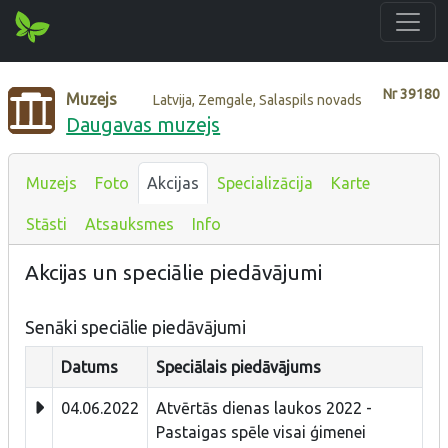
Nr
39180
Muzejs
Latvija, Zemgale, Salaspils novads
Daugavas muzejs
Muzejs
Foto
Akcijas
Specializācija
Karte
Stāsti
Atsauksmes
Info
Akcijas un speciālie piedāvājumi
Senāki speciālie piedāvājumi
Datums
Speciālais piedāvājums
04.06.2022
Atvērtās dienas laukos 2022 -
Pastaigas spēle visai ģimenei