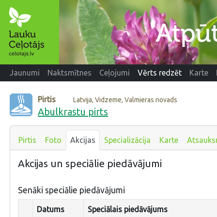
Jaunumi
Naktsmītnes
Ceļojumi
Vērts redzēt
Karte
Pirtis
Latvija, Vidzeme, Valmieras novads
Abulkrastu pirts
Pirtis
Foto
Akcijas
Specializācija
Karte
Atsauk
Akcijas un speciālie piedāvājumi
Senāki speciālie piedāvājumi
Datums
Speciālais piedāvājums