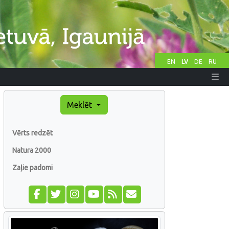
EN
LV
DE
RU
Meklēt
Vērts redzēt
Natura 2000
Zaļie padomi