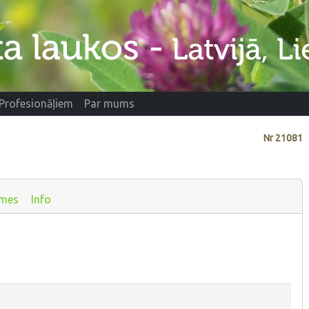
Profesionāļiem
Par mums
Nr
21081
smes
Info