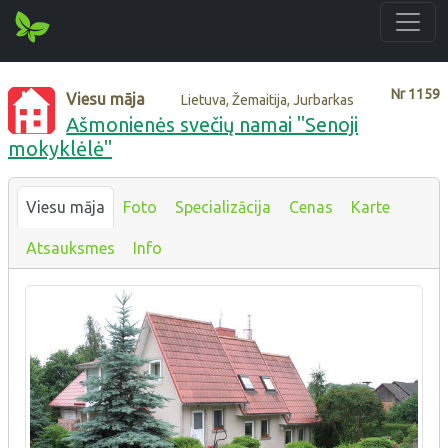
Nr
1159
Viesu māja
Lietuva, Žemaitija, Jurbarkas
Ašmonienės svečių namai "Senoji
mokyklėlė"
Viesu māja
Foto
Specializācija
Cenas
Karte
Atsauksmes
Info