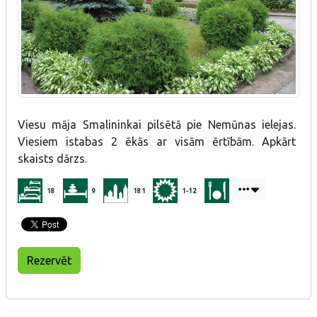
Viesu māja Smalininkai pilsētā pie Nemūnas ielejas.
Viesiem istabas 2 ēkās ar visām ērtībām. Apkārt
skaists dārzs.
18
9
181
1-12
Rezervēt