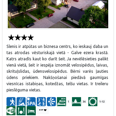
Slenis ir atpūtas un biznesa centrs, ko ieskauj daba un
tas atrodas vēsturiskajā vietā - Galve ezera krastā.
Katrs atradīs kaut ko darīt šeit.
Ja nevēlēsieties palikt
vienā vietā, šeit ir iespēja iznomāt velosipēdus, laivas,
skrituļslidas, ūdensvelosipēdus.
Bērni varēs ļauties
ūdens priekiem.
Nakšņošanai piedāvā gaumīgas
viesnīcas istabiņas, kotedžas, telšu vietas. Ir treileru
pieslēguma vietas.
1
36
1-12