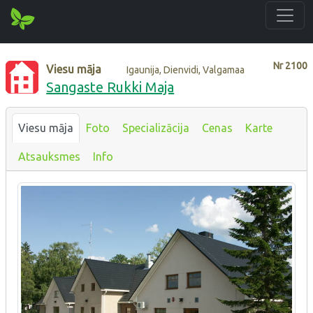
Nr
2100
Viesu māja
Igaunija, Dienvidi, Valgamaa
Sangaste Rukki Maja
Viesu māja
Foto
Specializācija
Cenas
Karte
Atsauksmes
Info