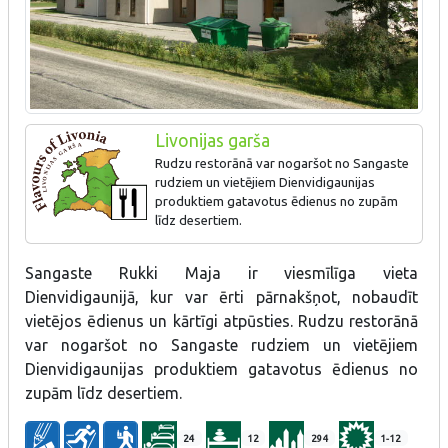
Livonijas garša
Rudzu restorānā var nogaršot no Sangaste
rudziem un vietējiem Dienvidigaunijas
produktiem gatavotus ēdienus no zupām
līdz desertiem.
Rudzu ēdieni, rudzu produkti
Sangaste Rukki Maja ir viesmīlīga vieta
Dienvidigaunijā, kur var ērti pārnakšņot, nobaudīt
vietējos ēdienus un kārtīgi atpūsties. Rudzu restorānā
var nogaršot no Sangaste rudziem un vietējiem
Dienvidigaunijas produktiem gatavotus ēdienus no
zupām līdz desertiem.
24
12
294
1-12