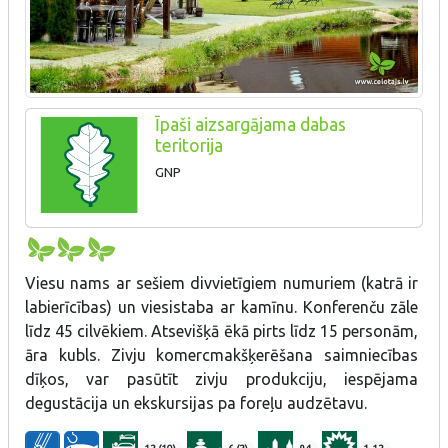
Īpaši aizsargājama dabas
teritorija
GNP
Viesu nams ar sešiem divvietīgiem numuriem (katrā ir
labierīcības) un viesistaba ar kamīnu. Konferenču zāle
līdz 45 cilvēkiem. Atsevišķā ēkā pirts līdz 15 personām,
āra kubls. Zivju komercmakšķerēšana saimniecības
dīķos, var pasūtīt zivju produkciju, iespējama
degustācija un ekskursijas pa foreļu audzētavu.