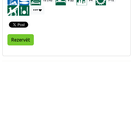
12 (10)
6 (2)
94
1-12
Rezervēt