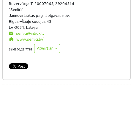
Rezervācija T: 20007065, 29204514
"Senlīči"
Jaunsvirlaukas pag., Jelgavas nov.
Rīgas –Šauļu šosejas 43
LV-3031, Latvija
senlici@inbox.lv
www.senlici.lv/
Atvērt ar
56.6390,23.7784