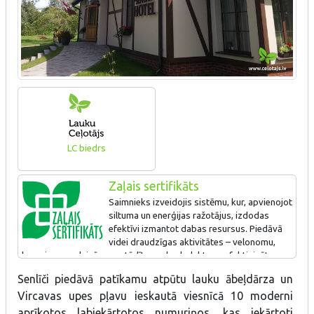
LC biedrs
Zaļais sertifikāts
Saimnieks izveidojis sistēmu, kur, apvienojot
siltuma un enerģijas ražotājus, izdodas
efektīvi izmantot dabas resursus. Piedāvā
videi draudzīgas aktivitātes – velonomu,
braucienus ar laivām, uzstādīts saules kolektors, efektivizēta
apgaismes sistēma.
Senlīči
piedāvā patīkamu atpūtu lauku ābeļdārza un
Ir pasūtīts projekts par papildus saules parka izveidi
Vircavas upes pļavu ieskautā viesnīcā 10 moderni
(applūstošās teritorijas), viesu namā visur uzlikti kustību sensori.
aprīkotos labiekārtotos numuriņos, kas iekārtoti