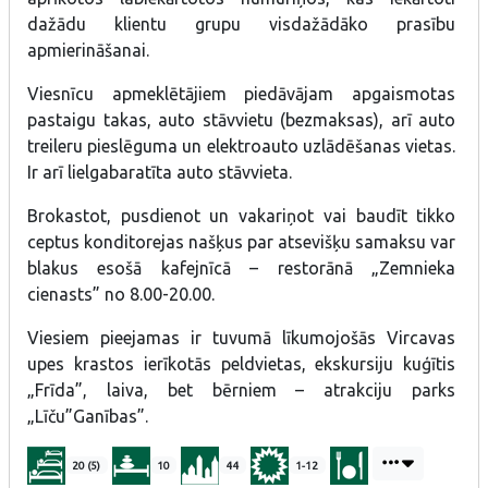
dažādu klientu grupu visdažādāko prasību
apmierināšanai.
Viesnīcu apmeklētājiem piedāvājam apgaismotas
pastaigu takas, auto stāvvietu (bezmaksas), arī auto
treileru pieslēguma un elektroauto uzlādēšanas vietas.
Ir arī lielgabaratīta auto stāvvieta.
Brokastot, pusdienot un vakariņot vai baudīt tikko
ceptus konditorejas našķus par atsevišķu samaksu var
blakus esošā kafejnīcā – restorānā „Zemnieka
cienasts” no 8.00-20.00.
Viesiem pieejamas ir tuvumā līkumojošās Vircavas
upes krastos ierīkotās peldvietas, ekskursiju kuģītis
„Frīda”, laiva, bet bērniem – atrakciju parks
„Līču”Ganības”.
20 (5)
10
44
1-12