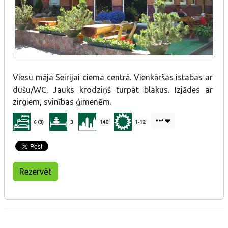
Viesu māja Seirijai ciema centrā. Vienkāršas istabas ar
dušu/WC. Jauks krodziņš turpat blakus. Izjādes ar
zirgiem, svinības ģimenēm.
6 (3)
3
140
1-12
Rezervēt