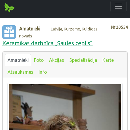
Nr
20554
Amatnieki
Latvija, Kurzeme, Kuldīgas
novads
Keramikas darbnīca „Saules ceplis”
Amatnieki
Foto
Akcijas
Specializācija
Karte
Atsauksmes
Info