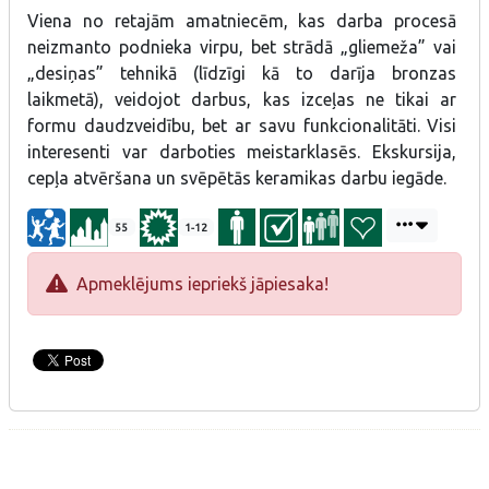
Viena no retajām amatniecēm, kas darba procesā
neizmanto podnieka virpu, bet strādā „gliemeža” vai
„desiņas” tehnikā (līdzīgi kā to darīja bronzas
laikmetā), veidojot darbus, kas izceļas ne tikai ar
formu daudzveidību, bet ar savu funkcionalitāti. Visi
interesenti var darboties meistarklasēs. Ekskursija,
cepļa atvēršana un svēpētās keramikas darbu iegāde.
55
1-12
Apmeklējums iepriekš jāpiesaka!