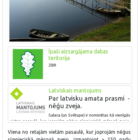
Īpaši aizsargājama dabas
teritorija
ZBR
Latviskais mantojums
Par latvisku amata prasmi -
nēģu zveja.
Salaca (un Svētupe) ir nominētas kā vienīgās
vietas pasaulē, kur joprojām nēģus rūpnieciskā mērogā zvejo,
izmantojot > 150 gadu senu metodi – taci (pāri upei uzcelta laipa
Viena no retajām vietām pasaulē, kur joprojām nēģus
ar murdiem, kopā – 3 tači). Vietējā zvejnieka pavadībā var
rūpnieciskā mērogā zvejo, izmantojot > 150 gadu
izstaigāt taci, apskatīt zvejas procesu un nobaudīt uz vietas