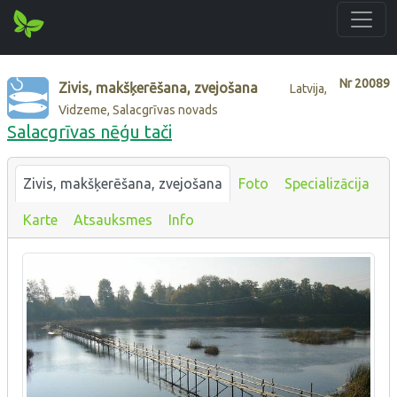
Nr
20089
Zivis, makšķerēšana, zvejošana
Latvija,
Vidzeme, Salacgrīvas novads
Salacgrīvas nēģu tači
Zivis, makšķerēšana, zvejošana
Foto
Specializācija
Karte
Atsauksmes
Info