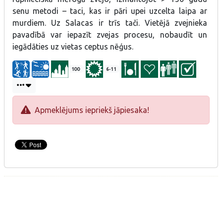
ceptus nēģus.
senu metodi – taci, kas ir pāri upei uzcelta laipa ar
murdiem. Uz Salacas ir trīs tači. Vietējā zvejnieka
pavadībā var iepazīt zvejas procesu, nobaudīt un
iegādāties uz vietas ceptus nēģus.
100
6-11
Apmeklējums iepriekš jāpiesaka!