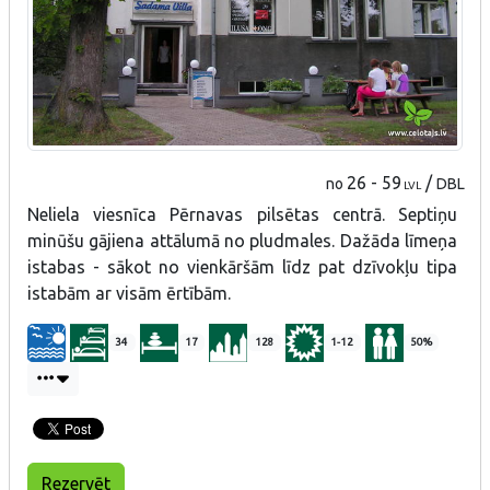
26 - 59
/
no
DBL
LVL
Neliela viesnīca Pērnavas pilsētas centrā. Septiņu
minūšu gājiena attālumā no pludmales. Dažāda līmeņa
istabas - sākot no vienkāršām līdz pat dzīvokļu tipa
istabām ar visām ērtībām.
34
17
128
1-12
50%
Rezervēt