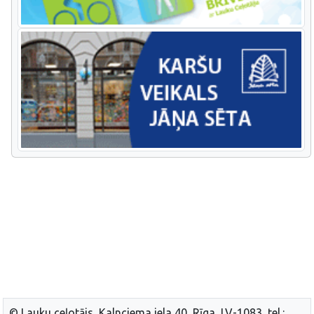
© Lauku ceļotājs, Kalnciema iela 40, Rīga, LV-1083, tel.: