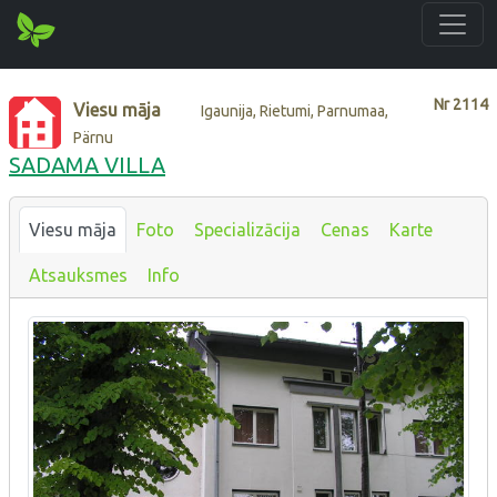
Nr
2114
Viesu māja
Igaunija, Rietumi, Parnumaa,
Pärnu
SADAMA VILLA
Viesu māja
Foto
Specializācija
Cenas
Karte
Atsauksmes
Info