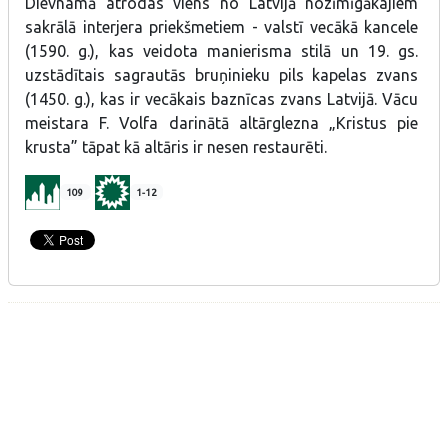
Dievnamā atrodas viens no Latvijā nozīmīgākajiem
sakrālā interjera priekšmetiem - valstī vecākā kancele
(1590. g.), kas veidota manierisma stilā un 19. gs.
uzstādītais sagrautās bruņinieku pils kapelas zvans
(1450. g.), kas ir vecākais baznīcas zvans Latvijā. Vācu
meistara F. Volfa darinātā altārglezna „Kristus pie
krusta” tāpat kā altāris ir nesen restaurēti.
109
1-12