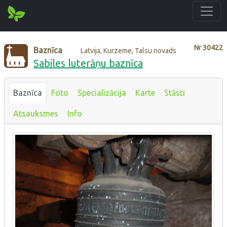
Nr
30422
Baznīca
Latvija, Kurzeme, Talsu novads
Sabiles luterāņu baznīca
Baznīca
Foto
Specializācija
Karte
Stāsti
Atsauksmes
Info