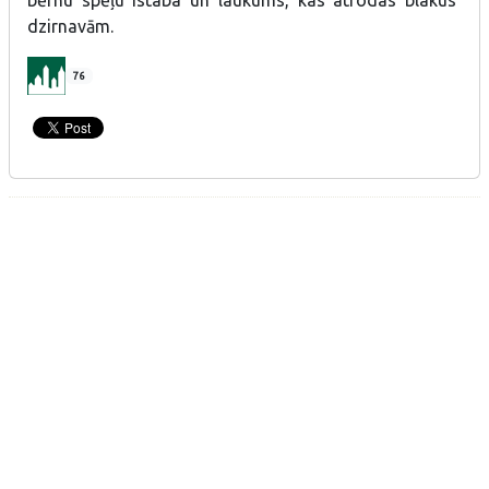
bērnu spēļu istaba un laukums, kas atrodas blakus
dzirnavām.
76