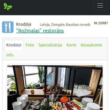
Nr
20987
Krodziņi
Latvija, Zemgale, Bauskas novads
"Rožmalas" restorāns
Krodziņi
Foto
Specializācija
Karte
Atsauksmes
Info