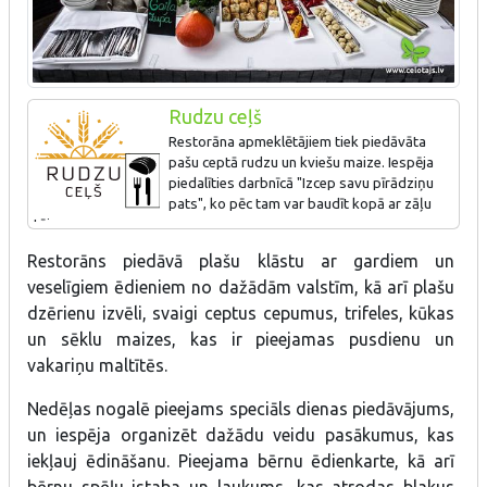
Rudzu ceļš
Restorāna apmeklētājiem tiek piedāvāta
pašu ceptā rudzu un kviešu maize. Iespēja
piedalīties darbnīcā "Izcep savu pīrādziņu
pats", ko pēc tam var baudīt kopā ar zāļu
tēju.
Restorāns piedāvā plašu klāstu ar gardiem un
veselīgiem ēdieniem no dažādām valstīm, kā arī plašu
dzērienu izvēli, svaigi ceptus cepumus, trifeles, kūkas
un sēklu maizes, kas ir pieejamas pusdienu un
vakariņu maltītēs.
Nedēļas nogalē pieejams speciāls dienas piedāvājums,
un iespēja organizēt dažādu veidu pasākumus, kas
iekļauj ēdināšanu. Pieejama bērnu ēdienkarte, kā arī