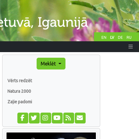
EN
LV
DE
RU
Meklēt
Vērts redzēt
Natura 2000
Zaļie padomi