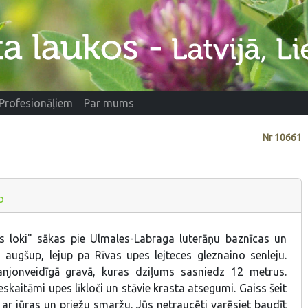
Profesionāļiem
Par mums
Nr
10661
o
s loki" sākas pie Ulmales-Labraga luterāņu baznīcas un
s augšup, lejup pa Rīvas upes lejteces gleznaino senleju.
kanjonveidīgā gravā, kuras dziļums sasniedz 12 metrus.
kaitāmi upes līkloči un stāvie krasta atsegumi. Gaiss šeit
s ar jūras un priežu smaržu. Jūs netraucēti varēsiet baudīt