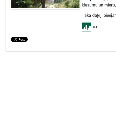
klusumu un mieru,
Taka daļēji pieeja
194