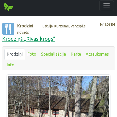
Nr
20384
Krodziņi
Latvija, Kurzeme, Ventspils
novads
Krodziņš „Rīvas krogs”
Krodziņi
Foto
Specializācija
Karte
Atsauksmes
Info