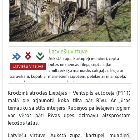
Latviešu virtuve
Aukstā zupa, kartupeļi mundierī, cepta
butes un mencas fileja, cepta siļķe
smiltsērkšķu marinādē, cūkgaļas fileja ar
baravikām, kupāti ar marinētiem sīpoliem, pelēkie zirņi ar speķi,
kartupeļu biezenis, rupjmaizes kārtojums, auzu pārslas ar
putukrējumu.
Krodziņš atrodas Liepājas – Ventspils autoceļa (P111)
malā pie atjaunotā koka tilta pār Rīvu. Ar jūras
tematiku saistīts interjers. Rudeņos pa lielajiem logiem
var vērot pāri Rīvas upes dzirnavu aizsprostam
lecošos lašus.
Latviešu virtuve: Aukstā zupa, kartupeļi mundierī,