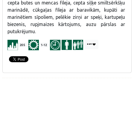
cepta butes un mencas fileja, cepta siļķe smiltsērkšķu
marinādē, cūkgaļas fileja ar baravikām, kupāti ar
marinētiem sīpoliem, pelēkie zirņi ar speķi, kartupeļu
biezenis, rupjmaizes kārtojums, auzu pārslas ar
putukrējumu.
205
1-12