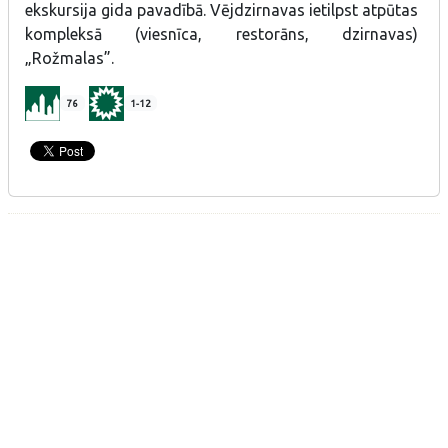
ekskursija gida pavadībā. Vējdzirnavas ietilpst atpūtas
kompleksā (viesnīca, restorāns, dzirnavas)
„Rožmalas”.
76
1-12