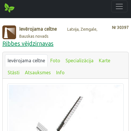
Nr
30397
Ievērojama celtne
Latvija, Zemgale,
Bauskas novads
Ribbes vējdzirnavas
Ievērojama celtne
Foto
Specializācija
Karte
Stāsti
Atsauksmes
Info