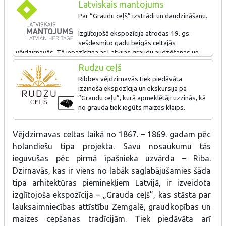
Latviskais mantojums
Par “Graudu ceļš” izstrādi un daudzināšanu.
Izglītojošā ekspozīcija atrodas 19. gs.
sešdesmito gadu beigās celtajās
vējdzirnavās. Tā iepazīstina ar Latvijas graudu audzēšanas un
pārstrādes tradīcijām, vienlaikus uzturot Latvijā vienīgās, tik labā
Rudzu ceļš
tehniskā stāvoklī esošās vējdzirnavas. Apmeklētāji var gida
Ribbes vējdzirnavās tiek piedāvāta
pavadībā iepazīt dzirnavas un piedalīties pīrāgu cepšanā.
izzinoša ekspozīcija un ekskursija pa
“Graudu ceļu”, kurā apmeklētāji uzzinās, kā
no grauda tiek iegūts maizes klaips.
Vējdzirnavas celtas laikā no 1867. – 1869. gadam pēc
holandiešu tipa projekta. Savu nosaukumu tās
ieguvušas pēc pirmā īpašnieka uzvārda – Riba.
Dzirnavās, kas ir viens no labāk saglabājušamies šāda
tipa arhitektūras pieminekļiem Latvijā, ir izveidota
izglītojoša ekspozīcija – „Grauda ceļš”, kas stāsta par
lauksaimniecības attīstību Zemgalē, graudkopības un
maizes cepšanas tradīcijām. Tiek piedāvāta arī