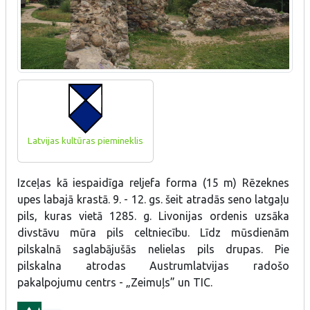
Latvijas kultūras piemineklis
Izceļas kā iespaidīga reljefa forma (15 m) Rēzeknes
upes labajā krastā.
9. - 12. gs. šeit atradās seno latgaļu
pils, kuras vietā 1285. g. Livonijas ordenis uzsāka
divstāvu mūra pils celtniecību. Līdz mūsdienām
pilskalnā saglabājušās nelielas pils drupas
. Pie
pilskalna atrodas Austrumlatvijas radošo
pakalpojumu centrs - „Zeimuļs” un TIC.