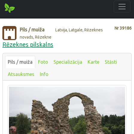
Nr
39186
Pils / muiža
Latvija, Latgale, Rēzeknes
novads, Rēzekne
Rēzeknes pilskalns
Pils / muiža
Foto
Specializācija
Karte
Stāsti
Atsauksmes
Info