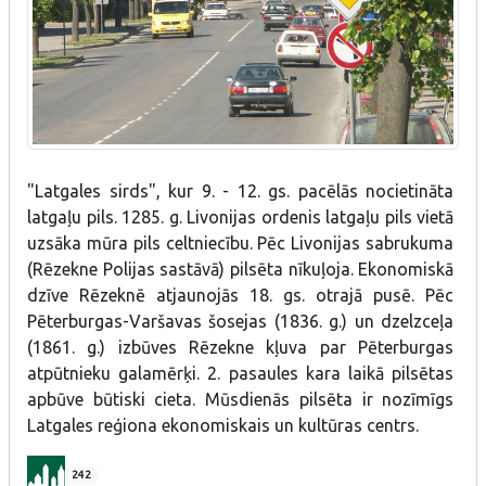
"Latgales sirds", kur 9. - 12. gs. pacēlās nocietināta
latgaļu pils. 1285. g. Livonijas ordenis latgaļu pils vietā
uzsāka mūra pils celtniecību. Pēc Livonijas sabrukuma
(Rēzekne Polijas sastāvā) pilsēta nīkuļoja. Ekonomiskā
dzīve Rēzeknē atjaunojās 18. gs. otrajā pusē. Pēc
Pēterburgas-Varšavas šosejas (1836. g.) un dzelzceļa
(1861. g.) izbūves Rēzekne kļuva par Pēterburgas
atpūtnieku galamērķi. 2. pasaules kara laikā pilsētas
apbūve būtiski cieta. Mūsdienās pilsēta ir nozīmīgs
Latgales reģiona ekonomiskais un kultūras centrs.
242