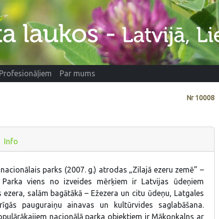
Profesionāļiem
Par mums
Nr
10008
Info
 nacionālais parks (2007. g.) atrodas „Zilajā ezeru zemē” –
 Parka viens no izveides mērķiem ir Latvijas ūdeņiem
 ezera, salām bagātākā – Ežezera un citu ūdeņu, Latgales
urīgās pauguraiņu ainavas un kultūrvides saglabāšana.
opulārākajiem nacionālā parka objektiem ir Mākoņkalns ar