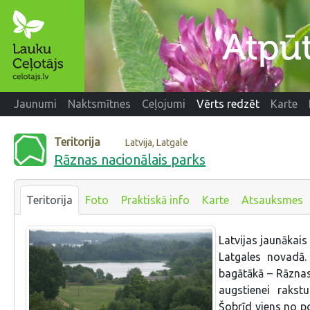
Jaunumi
Naktsmītnes
Ceļojumi
Vērts redzēt
Karte
Teritorija
Latvija, Latgale
Rāznas nacionālais parks
Teritorija
Foto
Praktiskā info
Karte
Atsauksmes
Latvijas jaunākais
Latgales novadā.
bagātākā – Rāznas
augstienei rakst
Šobrīd viens no p