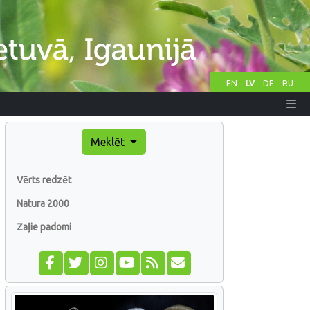
EN
LV
DE
RU
Meklēt
Vērts redzēt
Natura 2000
Zaļie padomi