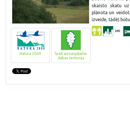
skaisto skatu uz
plānota un veidota
izveide, tādēļ būt
240
Natura 2000
Īpaši aizsargājama
dabas teritorija