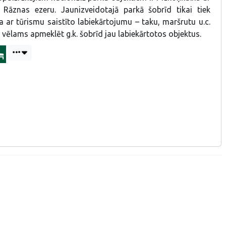
 Rāznas ezeru. Jaunizveidotajā parkā šobrīd tikai tiek
 ar tūrismu saistīto labiekārtojumu – taku, maršrutu u.c.
u vēlams apmeklēt g.k. šobrīd jau labiekārtotos objektus.