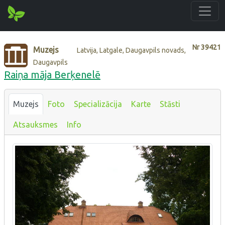
Nr
39421
Muzejs
Latvija, Latgale, Daugavpils novads,
Daugavpils
Raiņa māja Berķenelē
Muzejs
Foto
Specializācija
Karte
Stāsti
Atsauksmes
Info