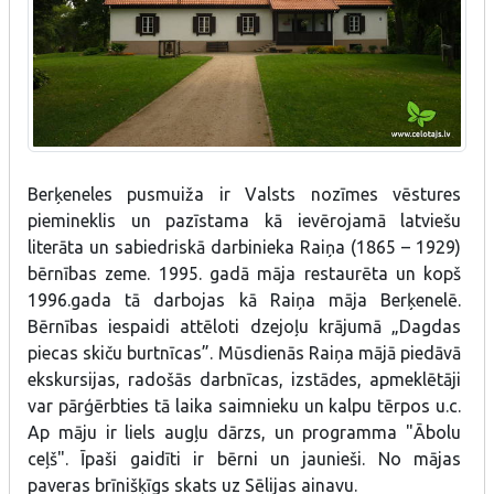
Berķeneles pusmuiža ir Valsts nozīmes vēstures
piemineklis un pazīstama kā ievērojamā latviešu
literāta un sabiedriskā darbinieka Raiņa (1865 – 1929)
bērnības zeme. 1995. gadā māja restaurēta un kopš
1996.gada tā darbojas kā Raiņa māja Berķenelē.
Bērnības iespaidi attēloti dzejoļu krājumā „Dagdas
piecas skiču burtnīcas”. Mūsdienās Raiņa mājā piedāvā
ekskursijas, radošās darbnīcas, izstādes, apmeklētāji
var pārģērbties tā laika saimnieku un kalpu tērpos u.c.
Ap māju ir liels augļu dārzs, un programma "Ābolu
ceļš". Īpaši gaidīti ir bērni un jaunieši. No mājas
paveras brīnišķīgs skats uz Sēlijas ainavu.