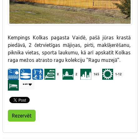
Kempings Kolkas pagasta Vaidē, pašā jūras krastā
piedāvā, 2 četrvietīgas mājiņas, pirti, makšķerēšanu,
piknika vietas, sporta laukumu, kā arī apskatīt Kolkas
raga mežos atrasto ragu kolekciju "Ragu muzejā".
8
2
165
1-12
Rezervēt