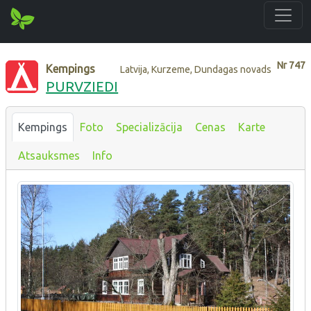
Nr
747
Kempings
Latvija, Kurzeme, Dundagas novads
PURVZIEDI
Kempings
Foto
Specializācija
Cenas
Karte
Atsauksmes
Info