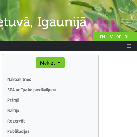
EN
LV
DE
RU
Meklēt
Naktsmītnes
SPA un īpašie piedāvājumi
Prāmji
Baltija
Rezervēt
Publikācijas