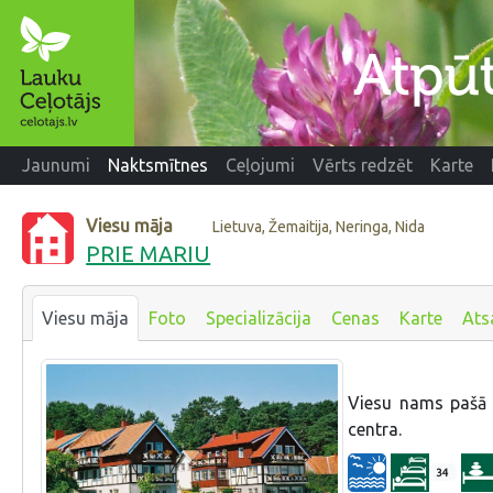
Jaunumi
Naktsmītnes
Ceļojumi
Vērts redzēt
Karte
Viesu māja
Lietuva, Žemaitija, Neringa, Nida
PRIE MARIU
Viesu māja
Foto
Specializācija
Cenas
Karte
Ats
Viesu nams pašā 
centra.
34