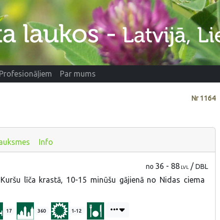
Profesionāļiem
Par mums
Nr
1164
auksmes
Info
36 - 88
/
no
DBL
LVL
Kuršu līča krastā, 10-15 minūšu gājienā no Nidas ciema
17
360
1-12