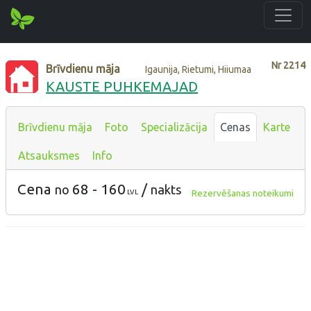
Nr
2214
Brīvdienu māja
Igaunija, Rietumi, Hiiumaa
KAUSTE PUHKEMAJAD
Brīvdienu māja
Foto
Specializācija
Cenas
Karte
Atsauksmes
Info
Cena
68 - 160
/
no
nakts
Rezervēšanas noteikumi
LVL