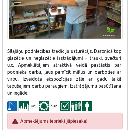
Silajāņu podniecības tradīciju uzturētājs. Darbnīcā top
glazētie un neglazētie izstrādājumi – trauki, svečturi
u.c. Apmeklētājiem atraktīvā veidā pastāstīs par
podnieka darbu, ļaus pamīcīt mālus un darboties ar
virpu. Izveidota ekspozīcijas zāle ar gadu laikā
tapušajiem darbu paraugiem. Izstrādājumu pasūtīšana
un iegāde.
241
1-12
Apmeklējums iepriekš jāpiesaka!