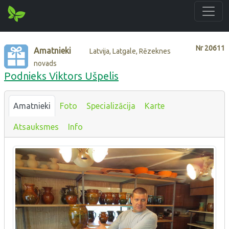
Nr
20611
Amatnieki
Latvija, Latgale, Rēzeknes
novads
Podnieks Viktors Ušpelis
Amatnieki
Foto
Specializācija
Karte
Atsauksmes
Info