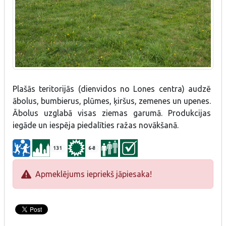
Plašās teritorijās (dienvidos no Lones centra) audzē
ābolus, bumbierus, plūmes, ķiršus, zemenes un upenes.
Ābolus uzglabā visas ziemas garumā. Produkcijas
iegāde un iespēja piedalīties ražas novākšanā.
131
6-8
Apmeklējums iepriekš jāpiesaka!