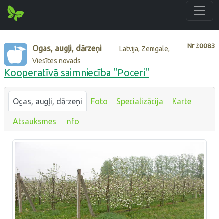
Nr
20083
Ogas, augļi, dārzeņi
Latvija, Zemgale,
Viesītes novads
Kooperatīvā saimniecība "Poceri"
Ogas, augļi, dārzeņi
Foto
Specializācija
Karte
Atsauksmes
Info