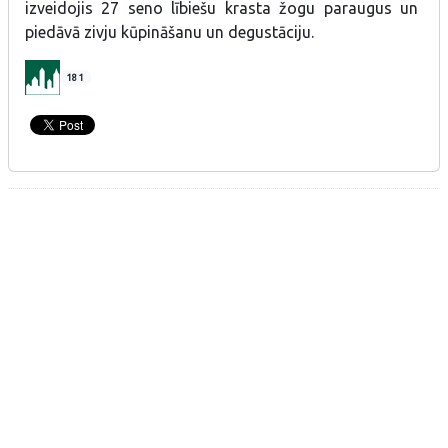
izveidojis 27 seno lībiešu krasta žogu paraugus un
piedāvā zivju kūpināšanu un degustāciju.
181