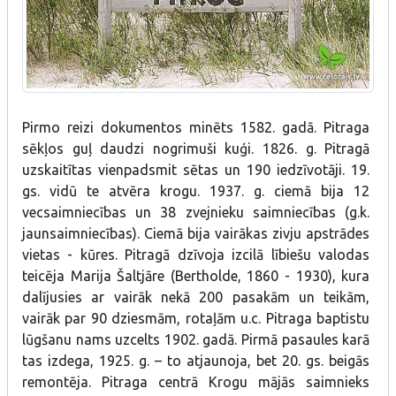
Pirmo reizi dokumentos minēts 1582. gadā. Pitraga
sēkļos guļ daudzi nogrimuši kuģi. 1826. g. Pitragā
uzskaitītas vienpadsmit sētas un 190 iedzīvotāji. 19.
gs. vidū te atvēra krogu. 1937. g. ciemā bija 12
vecsaimniecības un 38 zvejnieku saimniecības (g.k.
jaunsaimniecības). Ciemā bija vairākas zivju apstrādes
vietas - kūres. Pitragā dzīvoja izcilā lībiešu valodas
teicēja Marija Šaltjāre (Bertholde, 1860 - 1930), kura
dalījusies ar vairāk nekā 200 pasakām un teikām,
vairāk par 90 dziesmām, rotaļām u.c. Pitraga baptistu
lūgšanu nams uzcelts 1902. gadā. Pirmā pasaules karā
tas izdega, 1925. g. – to atjaunoja, bet 20. gs. beigās
remontēja. Pitraga centrā Krogu mājās saimnieks