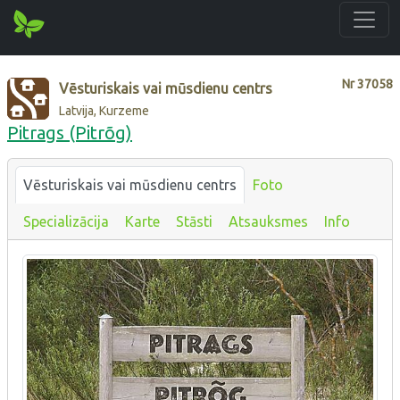
Nr
37058
Vēsturiskais vai mūsdienu centrs
Latvija, Kurzeme
Pitrags (Pitrõg)
Vēsturiskais vai mūsdienu centrs
Foto
Specializācija
Karte
Stāsti
Atsauksmes
Info