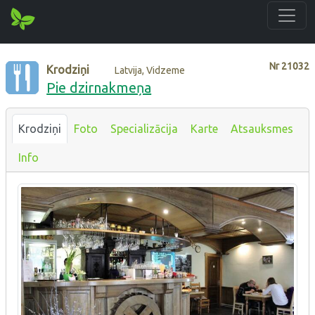
Nr
21032
Krodziņi
Latvija, Vidzeme
Pie dzirnakmeņa
Krodziņi
Foto
Specializācija
Karte
Atsauksmes
Info