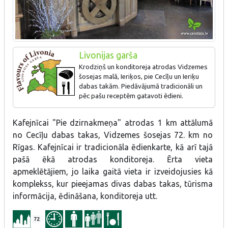
Livonijas garša
Krodziņš un konditoreja atrodas Vidzemes
šosejas malā, Ieriķos, pie Cecīļu un Ieriķu
dabas takām. Piedāvājumā tradicionāli un
pēc pašu receptēm gatavoti ēdieni.
Kafejnīcai "Pie dzirnakmeņa" atrodas 1 km attālumā
no Cecīļu dabas takas, Vidzemes šosejas 72. km no
Rīgas. Kafejnīcai ir tradicionāla ēdienkarte, kā arī tajā
pašā ēkā atrodas konditoreja. Ērta vieta
apmeklētājiem, jo laika gaitā vieta ir izveidojusies kā
komplekss, kur pieejamas divas dabas takas, tūrisma
informācija, ēdināšana, konditoreja utt.
72