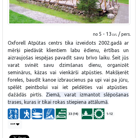
5 - 13
/
no
pers.
LVL
Oxforell Atpūtas centrs tika izveidots 2002.gadā ar
mērķi piedāvāt klientiem labu ēdienu, ērtības un
aizraujošas iespējas pavadīt savu brīvo laiku.
Šeit jūs
varat svinēt savu dzimšanas dienu, organizēt
seminārus, kāzas vai vienkārši atpūsties.
Makšķerēt
foreles, baudīt kanoe izbraucienus pa upi vai pa jūru,
spēlēt peintbolui vai iet peldēties vai atpūsties
dažādās pirtīs.
Ziemā, varat izmantot slēpošanas
trases, kuras ir tikai rokas stiepiena attālumā.
33 (14)
1-12