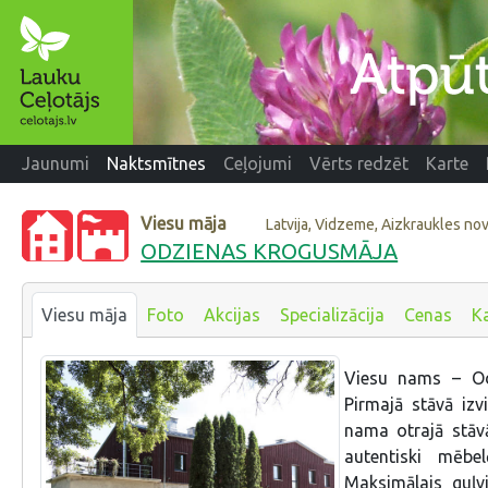
Jaunumi
Naktsmītnes
Ceļojumi
Vērts redzēt
Karte
Viesu māja
Latvija, Vidzeme, Aizkraukles no
ODZIENAS KROGUSMĀJA
Viesu māja
Foto
Akcijas
Specializācija
Cenas
K
Viesu nams – Od
Pirmajā stāvā iz
nama otrajā stāvā
autentiski mēbe
Maksimālais guļv