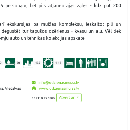
75 personām, bet pils atjaunotajās zālēs - līdz pat 200
arī ekskursijas pa muižas kompleksu, ieskaitot pili un
r degustēt tur tapušos dzērienus - kvasu un alu. Vēl tiek
omju auto un tehnikas kolekcijas apskate.
0
20
132
1-12
info@odzienasmuiza.lv
a, Vietalvas
www.odzienasmuiza.lv
Atvērt ar
56.7118,25.6886