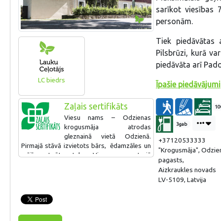
sarīkot viesības 
personām.
Tiek piedāvātas 
Pilsbrūzi, kurā va
piedāvāta arī Pad
LC biedrs
Īpašie piedāvājumi
Zaļais sertifikāts
10
Viesu nams – Odzienas
3gab
krogusmāja atrodas
gleznainā vietā Odzienā.
+37120533333
Pirmajā stāvā izvietots bārs, ēdamzāles un
"Krogusmāja", Odzien
mājīga atpūtas telpa. Viesu nama otrajā
pagasts,
stāvā ir 19.gs. beigu - 20.gs. sākuma laika
Aizkraukles novads
garam atbilstoši, autentiski mēbelēti viesu
LV-5109, Latvija
numuri - divvietīgi un ģimenes numuri.
Saimnieki šķiro atkritumus, pagalmā uzlikta
stacionārā elektroauto uzlādes stacija. Pēc
pārtraukuma “Zaļais sertifikāts” ir
atjaunots.