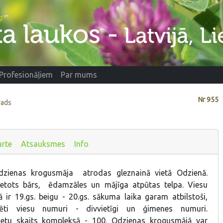
Profesionāļiem
Par mums
Nr
955
vads
arte
Atsauksmes
Info
zienas krogusmāja atrodas gleznainā vietā Odzienā.
vietots bārs, ēdamzāles un mājīga atpūtas telpa. Viesu
 ir 19.gs. beigu - 20.gs. sākuma laika garam atbilstoši,
lēti viesu numuri - divvietīgi un ģimenes numuri.
ietu skaits kompleksā - 100. Odzienas krogusmājā var