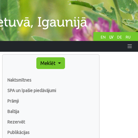
EN
LV
DE
RU
Meklēt
Naktsmītnes
SPA un īpašie piedāvājumi
Prāmji
Baltija
Rezervēt
Publikācijas