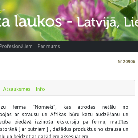
Profesionāļiem
Par mums
Nr
20906
Atsauksmes
Info
zu ferma "Nornieki", kas atrodas netālu no
bojas ar strausu un Āfrikas būru kazu audzēšanu un
iecība piedāvā izzinošu ekskursiju pa fermu, maltītes
storānā [ ar putniem ] , dažādus produktus no strausa un
gaļu un beidzot ar dažādiem aksesuāriem.