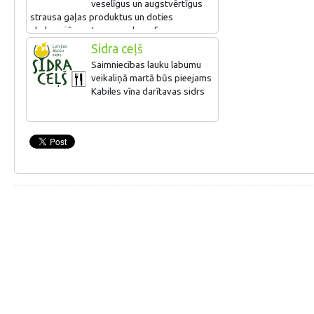
veselīgus un augstvērtīgus
strausa gaļas produktus un doties
ekskursijā pa strausu un kazu fermu.
Piedāvājumā produkti un ēdieni no strausa
Sidra ceļš
gaļas. Pieejamas degustācijas, radošās
Saimniecības lauku labumu
darbnīcas.
veikaliņā martā būs pieejams
Kabiles vīna darītavas sidrs