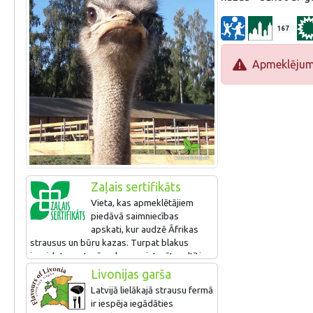
167
Apmeklējums 
Zaļais sertifikāts
Vieta, kas apmeklētājiem
piedāvā saimniecības
apskati, kur audzē Āfrikas
strausus un būru kazas. Turpat blakus
izveidots restorāns, kur var ieturēt maltīti,
t.sk. no saimniecībā izaudzētās produkcijas.
Livonijas garša
Saimnieki saudzē resursus, kopj apkaimes
Latvijā lielākajā strausu fermā
pļavas. Zaļo sertifikātu iegūst pirmo reizi!
ir iespēja iegādāties