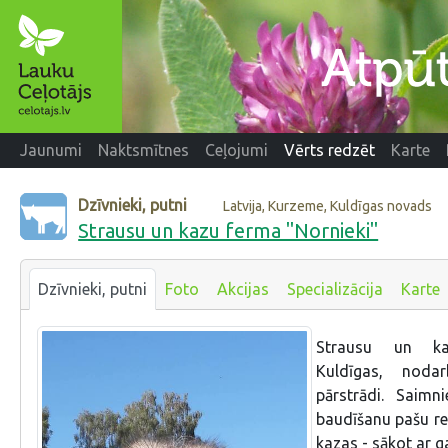
Jaunumi
Naktsmītnes
Ceļojumi
Vērts redzēt
Karte
Dzīvnieki, putni
Latvija, Kurzeme, Kuldīgas novads
Strausu un kazu ferma "Nornieki"
Dzīvnieki, putni
Foto
Akcijas
Specializācija
Karte
Strausu un ka
Kuldīgas, nodar
pārstrādi. Saimn
baudīšanu pašu re
kazas - sākot ar 