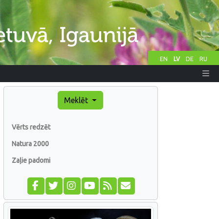
EN
LV
DE
RU
Meklēt
Vērts redzēt
Natura 2000
Zaļie padomi