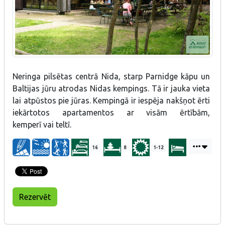
Neringa pilsētas centrā Nida, starp Parnidge kāpu un
Baltijas jūru atrodas Nidas kempings. Tā ir jauka vieta
lai atpūstos pie jūras. Kempingā ir iespēja nakšņot ērti
iekārtotos apartamentos ar visām ērtībām,
kemperī vai teltī.
16
8
1-12
Rezervēt