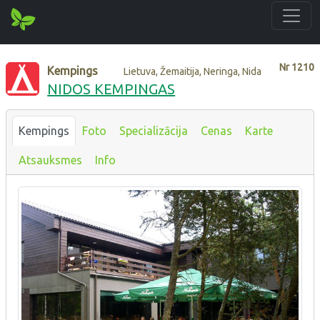
Nr
1210
Kempings
Lietuva, Žemaitija, Neringa, Nida
NIDOS KEMPINGAS
Kempings
Foto
Specializācija
Cenas
Karte
Atsauksmes
Info