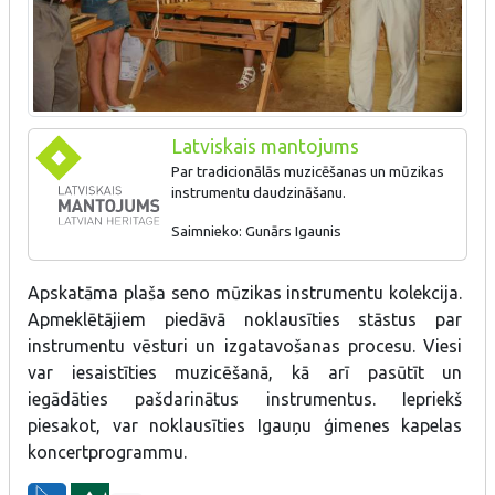
Latviskais mantojums
Par tradicionālās muzicēšanas un mūzikas
instrumentu daudzināšanu.
Saimnieko: Gunārs Igaunis
Apskatāma plaša seno mūzikas instrumentu kolekcija.
Apskatāma plaša seno mūzikas instrumentu kolekcija.
Apmeklētājiem piedāvā noklausīties stāstus par instrumentu
vēsturi un izgatavošanas procesu. Viesi var iesaistīties
Apmeklētājiem piedāvā noklausīties stāstus par
muzicēšanā, kā arī pasūtīt un iegādāties pašdarinātus
instrumentu vēsturi un izgatavošanas procesu. Viesi
instrumentus. Iepriekš piesakot, var noklausīties Igauņu ģimenes
var iesaistīties muzicēšanā, kā arī pasūtīt un
kapelas koncertprogrammu.
iegādāties pašdarinātus instrumentus. Iepriekš
piesakot, var noklausīties Igauņu ģimenes kapelas
koncertprogrammu.
Amats - Seno mūzikas instrumentu gatavošana