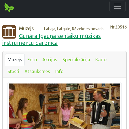
Nr
20516
Muzejs
Latvija, Latgale, Rēzeknes novads
Gunāra Igauņa senlaiku mūzikas
instrumentu darbnīca
Muzejs
Foto
Akcijas
Specializācija
Karte
Stāsti
Atsauksmes
Info